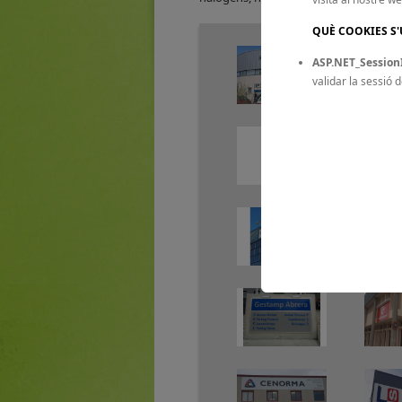
QUÈ COOKIES S'
ASP.NET_Session
validar la sessió d