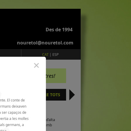
Des de 1994
nouretol@nouretol.com
CAT
ESP
|
Contacta amb nosaltres!
VEURE TOTS
nte. El conte de
germans deixaven
a ser capaços de
ertia a les molles
ra i la retolem amb vinil d’alta
 als germans, a
rpòries. Es pot il•luminar, amb
tica.