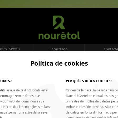
ctes i Serveis
Localització
Contacte
Política de cookies
Què necessites? 
OOKIES?
PER QUÈ ES DIUEN COOKIES?
its arxius de text col·locats en el
Origen de la paraula basat en un co
er emmagatzemar dades que
Hansel i Gretel en el qual els dos 
relació qualitat/preu.
vidor web, del domini on es va
un rastre de molles de galetes per 
. Les cookies i tecnologies similars
trobar el camí de tornada. Això conv
anc o en brut esmaltat en el seu color corporatiu plegant-la amb una plegado
mmagatzemar un rastre de la seva
de galeta en fonts d'informació per
igital laminada: també podem donar altres acabats com lletres retallades o co
mplement amb uns focus.
b.
l'igual que ho és una cookie informà