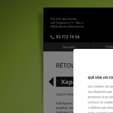
Pol. Ind. Barcelonès
Can Noguera nº11 ·Nau 3
08630 Abrera (Barcelona)
93 772 19 54
Qui som
Produ
RÈTOLS
QUÈ SÓN LES C
Xapa d'alumini
Les cookies són pet
seu dispositiu p
L’opció ideal per a la indústria, millor 
provenen d'un ser
col·locar la cookie
Fabriquem la base amb alumini lacat bl
s'utilitzen per e
qualitat, tant de tall com impressió d
halògens, halogenurs, amb leds o si
visita al nostre we