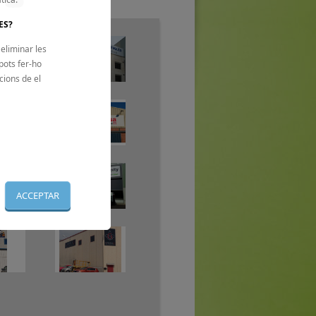
ES?
eliminar les
 pots fer-ho
cions de el