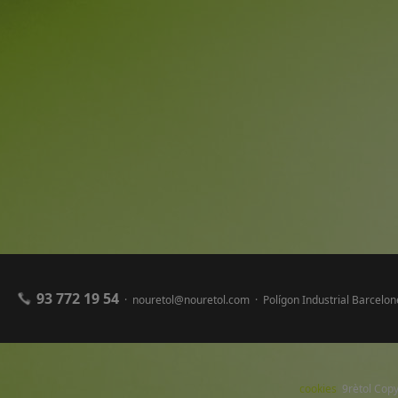
93 772 19 54
· nouretol@nouretol.com · Polígon Industrial Barcel
cookies
9rètol Copy