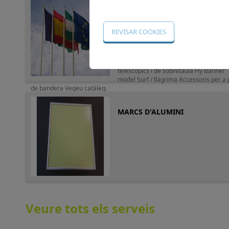
BANDERES
Banderes personalitzades per a la
indústria o institucionals Banderes
publicitàries, institucionals i de països,
fabricades amb polièster o microfibra 
de bandera de fibra de vidre, alumini,,
telescòpics i de sobretaula Fly Banner
model Surf / llàgrima Accessoris per a 
de bandera Vegeu catàleg.
MARCS D'ALUMINI
Veure tots els serveis