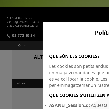
Pol. Ind. Barcelonès
Can Noguera nº11 ·Nau 3
08630 Abrera (Barcelona)
Polí
93 772 19 54
Qui som
Productes i Serveis
QUÈ SÓN LES COOKIES?
ALTRES
Les cookies són petits arxius 
emmagatzemar dades que pro
es va col·locar la cookie. Les 
Altres
per emmagatzemar un rastre d
QUÈ COOKIES S'UTILITZEN 
ASP.NET_SessionId:
Aquesta c