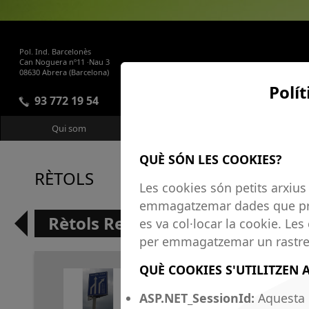
Pol. Ind. Barcelonès
Can Noguera nº11 ·Nau 3
08630 Abrera (Barcelona)
Polí
93 772 19 54
Qui som
Productes i Serveis
QUÈ SÓN LES COOKIES?
RÈTOLS
Les cookies són petits arxius 
emmagatzemar dades que pro
Rètols Reflexius
es va col·locar la cookie. Les 
per emmagatzemar un rastre d
QUÈ COOKIES S'UTILITZEN 
ASP.NET_SessionId:
Aquesta c