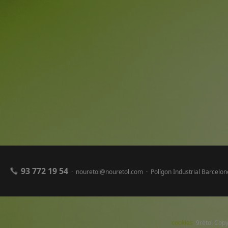
93 772 19 54
· nouretol@nouretol.com · Polígon Industrial Barcel
cookies
9rètol Copy