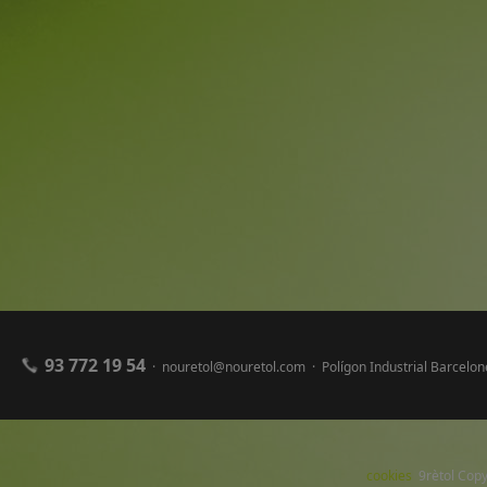
93 772 19 54
· nouretol@nouretol.com · Polígon Industrial Barcel
cookies
9rètol Copy