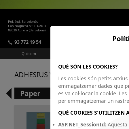
Pol. Ind. Barcelonès
Can Noguera nº11 ·Nau 3
08630 Abrera (Barcelona)
Polí
93 772 19 54
Qui som
Productes i Serveis
QUÈ SÓN LES COOKIES?
ADHESIUS VINIL
Les cookies són petits arxius 
emmagatzemar dades que pro
Paper
es va col·locar la cookie. Les 
per emmagatzemar un rastre d
QUÈ COOKIES S'UTILITZEN 
ASP.NET_SessionId:
Aquesta c