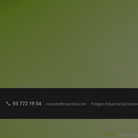
93 772 19 54
· nouretol@nouretol.com · Polígon Industrial Barcel
cookies
9rètol Copy