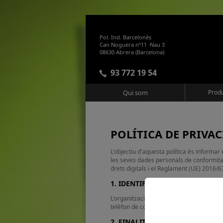
Pol. Ind. Barcelonès
Can Noguera nº11 ·Nau 3
08630 Abrera (Barcelona)
93 772 19 54
Qui som
Produ
POLÍTICA DE PRIVAC
L'objectiu d'aquesta política és informar
les seves dades personals de conformitat
drets digitals i el Reglament (UE) 2016/6
1. IDENTIFICACIÓ I DADES DE 
L'organització NOU RÈTOL, S.L., domic
telèfon de contacte: 937721954 i correu
2. FINALITATS DELS TRACTAMEN