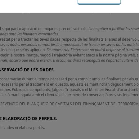
 legals que se'ns apliquen.
En aquest cas, l'interessat no podrà negar-se al tractam
otegir la nostra imatge, negoci i trajectòria evitant atacs a la nostra pàgina web.
E
als, encara que podrà exercir, si escau, els drets reconeguts en l'apartat vuitens de 
l sigui part o aplicació de mitjanes precontractuals.
La negativa a facilitar les se
 dades amb les finalitats esmentades.
estat per a tractar les teves dades respecte de les finalitats alienes al desenvo
es seves dades personals comportés la impossibilitat de tractar les seves dades amb le
 legals que se'ns apliquen.
En aquest cas, l'interessat no podrà negar-se al tractam
otegir la nostra imatge, negoci i trajectòria evitant atacs a la nostra pàgina web.
E
als, encara que podrà exercir, si escau, els drets reconeguts en l'apartat vuitens de 
ONSERVACIÓ DE LES DADES.
nservaran durant el temps necessari per a complir amb les finalitats per als qua
necessaris per al tractament en qüestió, aquests es mantindran degudament bloqu
ismes Públiques competents, Jutges i Tribunals o el Ministeri Fiscal, d'acord amb 
elació mantinguda amb el client i/o els terminis de conservació prevists legalmen
E PREVENCIÓ DEL BLANQUEIG DE CAPITALS I DEL FINANÇAMENT DEL TERRORISME. 
I ELABORACIÓ DE PERFILS.
tzades ni elabora perfils.