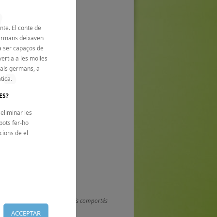
nte. El conte de
germans deixaven
 la pàgina web.
a ser capaços de
a nostra web.
ertia a les molles
 als germans, a
tica.
ES?
eliminar les
 pots fer-ho
cions de el
 la pàgina web.
ilitar les seves dades personals comportés