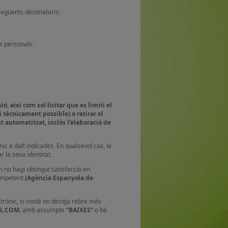
següents destinataris:
es personals.
ió, així com sol·licitar que es limiti el
 tècnicament possible) o retirar el
 automatitzat, inclòs l'elaboració de
nic a dalt indicades. En qualsevol cas, la
 la seva identitat.
 no hagi obtingut satisfacció en
competent
(Agència Espanyola de
trònic, si vostè no desitja rebre més
L.COM
, amb assumpte
“BAIXES”
o bé