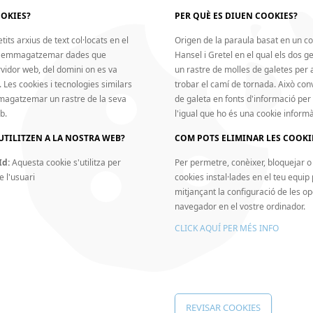
OOKIES?
PER QUÈ ES DIUEN COOKIES?
A WEB DEL RESPONSABLE.
rsonal facilitats a través dels nostres formularis web per a:
its arxius de text col·locats en el
Origen de la paraula basat en un co
er emmagatzemar dades que
Hansel i Gretel en el qual els dos 
i incidències traslladades a través dels nostres canals de contacte incorporats en
vidor web, del domini on es va
un rastre de molles de galetes per 
gant dins de la web amb la finalitat de detectar possibles atacs informàtics a l
 que ens resultin directament aplicables i regulin la nostra activitat.
. Les cookies i tecnologies similars
trobar el camí de tornada. Això conv
res drets o respondre davant reclamacions de qualsevol índole.
mmagatzemar un rastre de la seva
de galeta en fonts d'informació per
sol·licitat
b.
l'igual que ho és una cookie informà
UTILITZEN A LA NOSTRA WEB?
COM POTS ELIMINAR LES COOKI
rsonal facilitats a través dels nostres formularis web per a:
Id:
Aquesta cookie s'utilitza per
Per permetre, conèixer, bloquejar o 
e l'usuari
cookies instal·lades en el teu equip
 hagi contractat.
e i fiscal
mitjançant la configuració de les op
i incidències traslladades a través dels nostres canals de contacte incorporats en
navegador en el vostre ordinador.
 que ens resultin directament aplicables i regulin la nostra activitat.
res drets o respondre davant reclamacions de qualsevol índole.
CLICK AQUÍ PER MÉS INFO
NT.
A WEB DEL RESPONSABLE.
estat per a tractar les teves dades amb les finalitats indicades.
La negativa a fac
ves dades amb les finalitats esmentades.