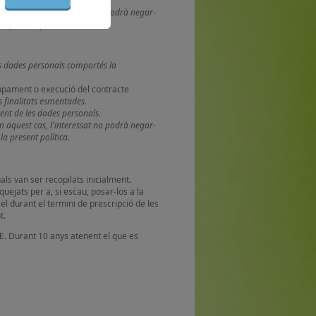
ent de les dades personals.
n aquest cas, l'interessat no podrà negar-
la present política.
ves dades personals comportés la
lupament o execució del contracte
s finalitats esmentades.
ent de les dades personals.
n aquest cas, l'interessat no podrà negar-
la present política.
ls van ser recopilats inicialment.
ejats per a, si escau, posar-los a la
el durant el termini de prescripció de les
t.
Durant 10 anys atenent el que es