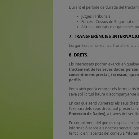
Durant el període de durada del tractame
Jutges i Tribunals.
Forces i Cossos de Seguretat de l'
Altres autoritats o organismes púb
7. TRANSFERÈNCIES INTERNACI
L'organització no realitza Transferència
8. DRETS.
Els interessats podran exercir en qualse
tractament de les seves dades personal
consentiment prestat, i si escau, quan
perfils.
Per a això podrà emprar els formularis hab
seva sol·licitud haurà d'acompanyar-se d'
En cas que senti vulnerats els seus dret
l'exercici dels seus drets, pot presenta
Protecció de Dades)
, a través del seu l
En compliment del que es disposa en l'art
informació sobre els nostres serveis, po
fent clic en l'apartat del correu a
*donar