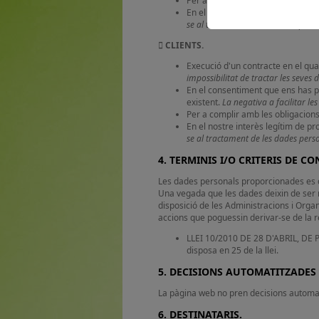
Per a complir amb les obligacions
En el nostre interès legítim de pr
se al tractament de les dades person
 CLIENTS.
Execució d'un contracte en el qua
impossibilitat de tractar les seves
En el consentiment que ens has pr
existent.
La negativa a facilitar l
Per a complir amb les obligacions
En el nostre interès legítim de pr
se al tractament de les dades person
4. TERMINIS I/O CRITERIS DE C
Les dades personals proporcionades es co
Una vegada que les dades deixin de ser 
disposició de les Administracions i Organ
accions que poguessin derivar-se de la r
LLEI 10/2010 DE 28 D'ABRIL, D
disposa en 25 de la llei.
5. DECISIONS AUTOMATITZADES 
La pàgina web no pren decisions automati
6. DESTINATARIS.