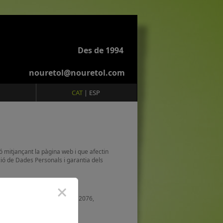
Des de 1994
nouretol@nouretol.com
CAT
ESP
|
ió mitjançant la pàgina web i que afectin
ió de Dades Personals i garantia dels
ARCELONA), amb N.I.F. B61012076,