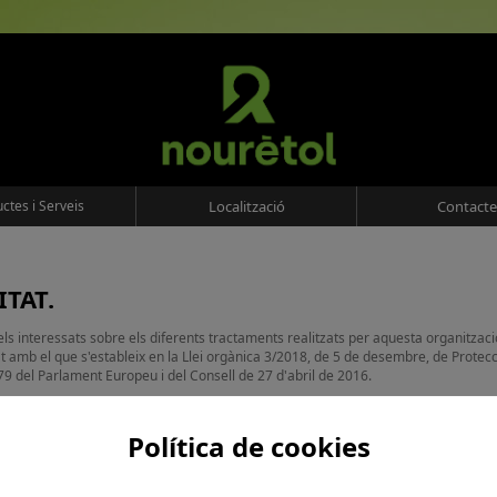
ctes i Serveis
Localització
Contacte
ITAT.
 els interessats sobre els diferents tractaments realitzats per aquesta organitzac
 amb el que s'estableix en la Llei orgànica 3/2018, de 5 de desembre, de Protecc
79 del Parlament Europeu i del Consell de 27 d'abril de 2016.
CONTACTE DEL RESPONSABLE.
Política de cookies
iliada en la POL. IND. BARCELONÈS, C/CA NOGUERA, 11, NAU 3, 08630 ABRERA (B
 electrònic
NOURETOL@NOURETOL.COM
.
TS DE LES SEVES DADES PERSONALS.