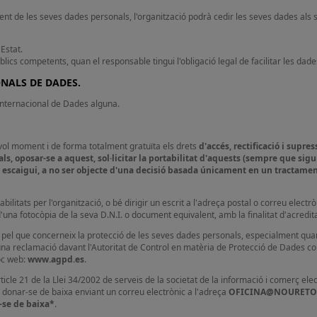
nt de les seves dades personals, l'organització podrà cedir les seves dades als 
Estat.
lics competents, quan el responsable tingui l'obligació legal de facilitar les dad
ONALS DE DADES.
 Internacional de Dades alguna.
vol moment i de forma totalment gratuïta els drets
d'accés, rectificació i supress
s, oposar-se a aquest, sol·licitar la portabilitat d'aquests (sempre que sigui
 escaigui, a no ser objecte d'una decisió basada únicament en un tractament
ilitats per l'organització, o bé dirigir un escrit a l'adreça postal o correu electrò
una fotocòpia de la seva D.N.I. o document equivalent, amb la finalitat d'acreditar
s pel que concerneix la protecció de les seves dades personals, especialment quan
r una reclamació davant l'Autoritat de Control en matèria de Protecció de Dades 
loc web:
www.agpd.es
.
icle 21 de la Llei 34/2002 de serveis de la societat de la informació i comerç elec
t donar-se de baixa enviant un correu electrònic a l'adreça
OFICINA@NOURETO
-se de baixa*
.